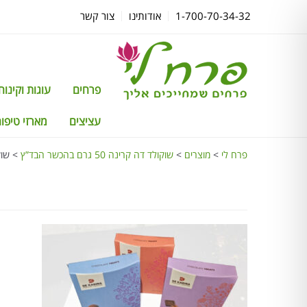
1-700-70-34-32
אודותינו
צור קשר
פרחים
עוגות וקינוחים TTI
עציצים
מארזי טיפוח
פרח לי
>
מוצרים
>
שוקולד דה קרינה 50 גרם בהכשר הבד”ץ
>
שוקול