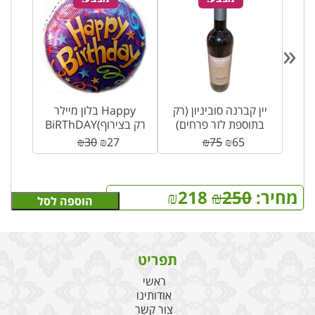
«
לדת
יין קברנה סוביניון (רק
בלון מיילר Happy
בתוספת לזר פרחים)
BiRThDAY(רק בצירוף
לזר פרחים)
₪
30
₪
27
₪
75
₪
65
מחיר:
250
₪
218
₪
הוספה לסל
תפריט
ראשי
אודותינו
צור קשר