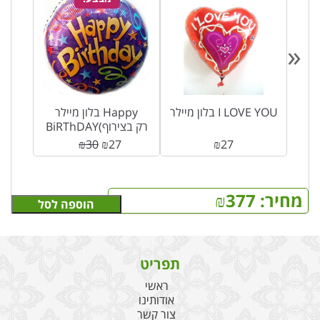
«
ד דה
בלון מיילר I LOVE YOU
בלון מיילר Happy
ם בהכשר
BiRThDAY(רק בצירוף
לזר פרחים)
₪
30
₪
27
₪
27
מחיר:
377
₪
הוספה לסל
תפריט
ראשי
אודותינו
צור קשר