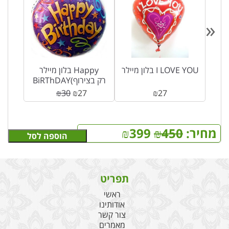
«
ד דה
בלון מיילר I LOVE YOU
בלון מיילר Happy
ם בהכשר
BiRThDAY(רק בצירוף
לזר פרחים)
₪
30
₪
27
₪
27
מחיר:
450
₪
399
₪
הוספה לסל
תפריט
ראשי
אודותינו
צור קשר
מאמרים