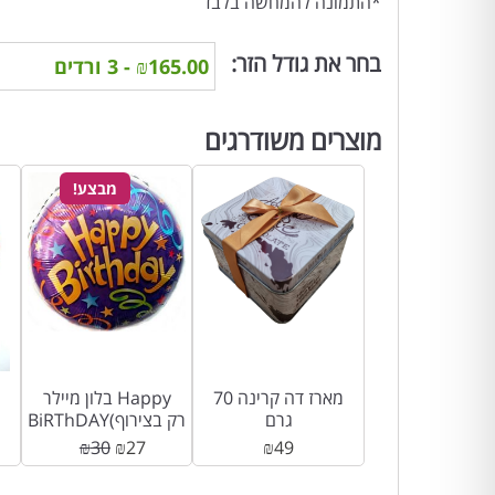
*התמונה להמחשה בלבד
בחר את גודל הזר:
מוצרים משודרגים
מבצע!
מארז דה קרינה 70
בלון מיילר Happy
גרם
BiRThDAY(רק בצירוף
לזר פרחים)
₪
30
₪
27
₪
49