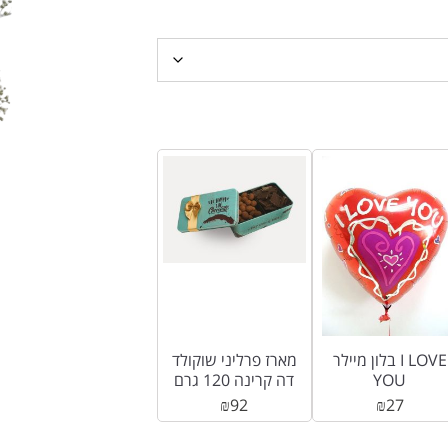
בלון מיילר I LOVE
מארז פרליני שוקולד
YOU
דה קרינה 120 גרם
בהכשר בד”ץ
₪
92
₪
27