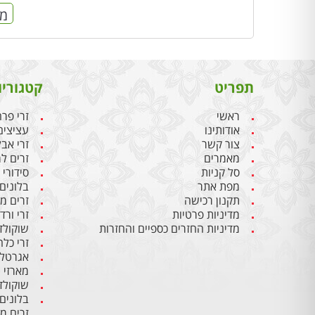
מח
תפריט
קטגוריו
ראשי
זרי פר
אודותינו
עציצים
צור קשר
זרי אבל
מאמרים
זרים ל
סל קניות
סידורי
מפת אתר
בלונים 
תקנון רכישה
זרים מ
מדיניות פרטיות
זרי ורד
מדיניות החזרים כספיים והחזרות
שוקולד
זרי כלה
אגרטלי
מארזי 
שוקולד
בלונים 
זרים מ