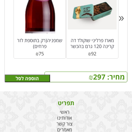
«
מארז פרליני שוקולד דה
שמפניה(רק בתוספת לזר
קרינה 120 גרם בהכשר
פרחים)
בד”ץ
₪
75
₪
92
מחיר:
297
₪
הוספה לסל
תפריט
ראשי
אודותינו
צור קשר
מאמרים