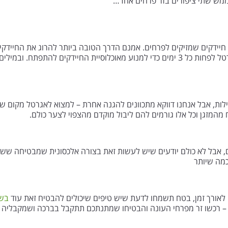
ממש שתי ציפורים בזר פרחים אחד…
 הפרחים שלכם צוברים חיידקים שמזיקים לפרחים. אמנם הדרך הטובה ביותר להרוג את החיי
אקונומיקה אבל אפשר גם אחרת, למשל להחליף מים באגרטל לפחות כל 3 ימים כדי למנוע מאוכלוסיית החיידקים 
ילות, אבל אנחנו דווקא מתכוונים להגנה אחרת – למצוא לאגרטל מקום ש
מהמזגן וכל אלו גורמים להם ליבול מוקדם מהצפוי לצער כולם.
, אבל לא כולם יודעים שיש לעשות זאת בצורה אלכסונית שמבטיחה ששת
כמה שיותר
לאורך זמן, בטח תשמחו לדעת שיש טיפים שיכולים להבטיח זאת עוד
בש
 רכשו זר מפרחי העונה והבטיחו שמתנתכם תתקבל בברכה ושמקבליה ייה