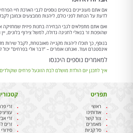
אם אתם מעוניינים בטיפים נוספים לגבי הארכת חיי הפרח
לדעת על הנחות לפני כולם, ליהנות ממבצעים וכמובן לקבל 
ואם אתם מתפלאים לגבי הבחירה בחנות פיזית שמחזיקה את
שהופכות זר בנאלי לחגיגה גדולה, למשל צירוף בלונים, יין ו
בנוסף, כך תוכלו ליהנות מקנייה מאובטחת, לקבל שירות מק
אינסטגרם ועוד. ואנחנו אומרים – “דבר אלי בפרחים” יכול 
למאמרים נוספים היכנסו
איך לתכנן יום הולדת מושלם לבת הזוג
על פרחים שוקולדים 
תפריט
קטגוריו
ראשי
זרי פר
אודותינו
עציצים
צור קשר
זרי אבל
מאמרים
זרים ל
סל קניות
סידורי