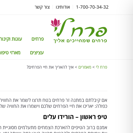
1-700-70-34-32
אודותינו
צור קשר
פרחים
עוגות וקינוחים TTI
עציצים
מארזי טיפוח
פרח לי
>
מאמרים
>
איך להאריך את חיי הפרחים?
אם קיבלתם במתנה זר פרחים בטח תרצו לשמר את החוויה ז
כפולה: יאריכו את חיי הפרחים שלכם וישמרו את החוויה ש
טיפ ראשון – הורידו עלים
אמנם ברוב הטיפים להארכת הצמחים מתעלמים מסוגיית הע